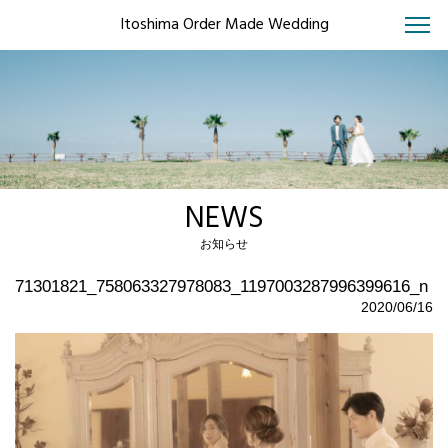
Itoshima Order Made Wedding
NEWS
お知らせ
71301821_758063327978083_1197003287996399616_n
2020/06/16